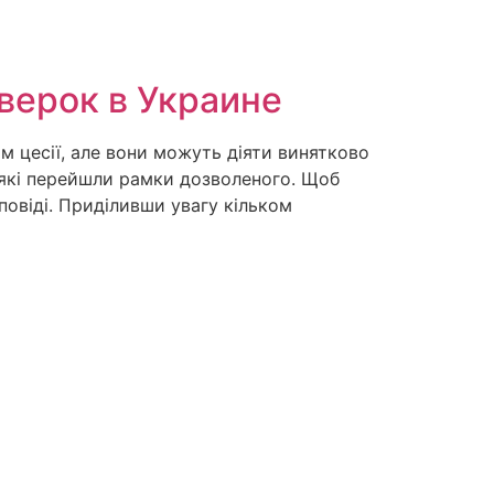
оверок в Украине
 цесії, але вони можуть діяти винятково
 які перейшли рамки дозволеного. Щоб
повіді. Приділивши увагу кільком