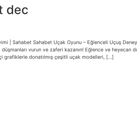
t dec
imi | Sahabet Sahabet Uçak Oyunu – Eğlenceli Uçuş Deney
n, düşmanları vurun ve zaferi kazanın! Eğlence ve heyecan 
rafiklerle donatılmış çeşitli uçak modelleri, […]