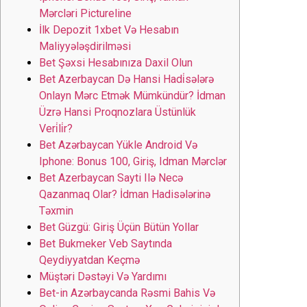
Mərcləri Pictureline
İlk Depozit 1xbet Və Hesabın
Maliyyələşdirilməsi
Bet Şəxsi Hesabınıza Daxil Olun
Bet Azerbaycan Də Hansi Hadi̇sələrə
Onlayn Mərc Etmək Mümkündür? İdman
Üzrə Hansi Proqnozlara Üstünlük
Veri̇li̇r?
Bet Azərbaycan Yükle Android Və
Iphone: Bonus 100, Giriş, Idman Mərclər
Bet Azerbaycan Sayti Ilə Necə
Qazanmaq Olar? İdman Hadisələrinə
Təxmin
Bet Güzgü: Giriş Üçün Bütün Yollar
Bet Bukmeker Veb Saytında
Qeydiyyatdan Keçmə
Müştəri Dəstəyi Və Yardımı
Bet-in Azərbaycanda Rəsmi Bahis Və