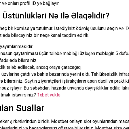
və onları profil ID yə bağlayır.
stünlükləri Nə Ilə Əlaqəlidir?
 heç bir komissiya tutulmur. İstədiyiniz ödəniş üsulunu seçin və 1
edə biləcəyiniz bir neçə kanal təqdim edirik.
ı yayımlanmasıdır.
onusun qaytarılması üçün tələbə məbləği üzləşən məbləğin 5 dəfəs
fadə edə bilərsiniz.
lik tələb ediləcək, ancaq oraya çatacağıq.
üzvlərinə çatdı və bahis bazarında yerini aldı. Təhlükəsizlik infr
bilərsiniz. Saytın ziyarətçiləri iştirakçıların asan daxil və praktiki
suz işləyir. Bu səbəbdən, hazırda ünvanda dəyişikliklər edilir, la
 etmək istəyirsiniz?
1xbet yukle
lan Suallar
meker şirkətlərindən biridir. Mostbet onlayn slot oyunlarından
yətlərinizi və bacarıqlarınızı göstərə bilərsiniz. Mostbet sizə oy