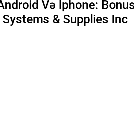
ndroid Və Iphone: Bonus 
Systems & Supplies Inc