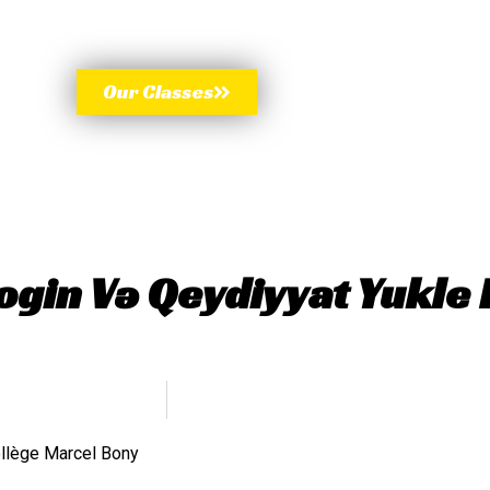
Our Classes
ogin Və Qeydiyyat Yukle 
ollège Marcel Bony