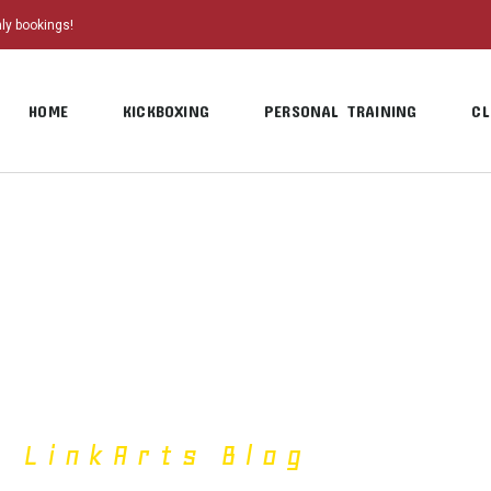
ly bookings!
HOME
KICKBOXING
PERSONAL TRAINING
CL
LinkArts Blog