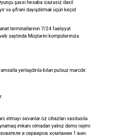
. Oyunçu şəxsi hesaba icazəsiz daxil
ır və şifrəni dəyişdirmək üçün keçid
Manat terminallarının 7/24 fəaliyyət
veb saytında Müştərini kompüterinizə
msalla yerləşdirilə bilən pulsuz mərcdir.
r.
rc etməyi sevənlər öz cihazları vasitəsilə
la oynamaq imkanı olmadan yalnız demo rejimi
зователя и серверов компании 1 вин.