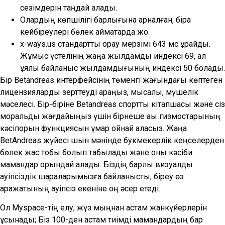
сезімдерін таңдай алады.
Олардың көпшілігі барлығына арналған, бірақ
кейбіреулері бөлек аймақтарда жоқ.
x-ways.us стандартты орау мерзімі 643 мс құрайды.
Жұмыс үстелінің жаңа жылдамдық индексі 69, ал
ұялы байланыс жылдамдығының индексі 50 болады.
Бір Betandreas интерфейсінің төменгі жағындағы көптеген
лицензияларды зерттеуді қараңыз, мысалы, мүшелік
мәселесі. Бір-біріне Betandreas спорттық кітапшасы және сіз
моральдық жағдайыңыз үшін бірнеше ақы гизмостарының
кәсіпорын функциясын құмар ойнай аласыз. Жаңа
BetAndreas жүйесі шын мәнінде букмекерлік кеңселерден
бөлек жас тобы болып табылады және оны кәсіби
мамандар орындай алады. Біздің барлық визуалды
қауіпсіздік шараларымызға байланысты, біреу өз
қаражатының қауіпсіз екеніне оң әсер етеді.
Ол Myspace-тің елу, жүз мыңнан астам жанкүйерлерін
ұсынады; Біз 100-ден астам тиімді мамандардың бар