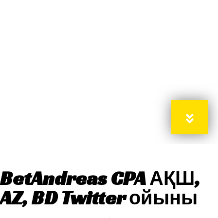
BetAndreas CPA АҚШ,
AZ, BD Twitter ойыны