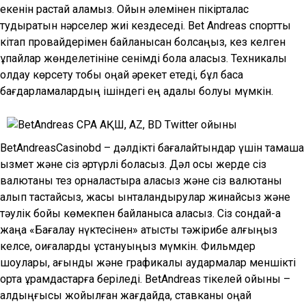
екенін растай аламыз. Ойын әлемінен пікірталас
тудыратын нәрселер жиі кездеседі. Bet Andreas спорттық
кітап провайдерімен байланысқан болсаңыз, кез келген
ұпайлар жөнделетініне сенімді бола аласыз. Техникалық
қолдау көрсету тобы оңай әрекет етеді, бұл басқа
бағдарламалардың ішіндегі ең адалы болуы мүмкін.
BetAndreasCasinobd – дәлдікті бағалайтындар үшін тамаша
қызмет және сіз әртүрлі боласыз. Дәл осы жерде сіз
валютаны тез орналастыра аласыз және сіз валютаны
алып тастайсыз, жақсы ынталандырулар жинайсыз және
тәулік бойы көмекпен байланыса аласыз. Сіз сондай-ақ
жаңа «Бағалау нүктесінен» қатысты тәжірибе алғыңыз
келсе, оқиғаларды ұстануыңыз мүмкін. Фильмдер
шоулары, ағындық және графикалық аудармалар меншікті
ортақ құрамдастарға беріледі. BetAndreas тікелей ойыны –
алдыңғысы жойылған жағдайда, ставканы оңай