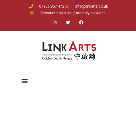
07956 857 472
info@linkarts.co.uk
Discounts on block / monthly bookings!