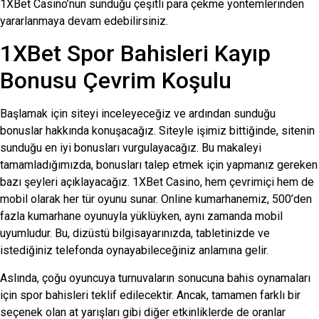
1XBet Casino’nun sunduğu çeşitli para çekme yöntemlerinden
yararlanmaya devam edebilirsiniz.
1XBet Spor Bahisleri Kayıp
Bonusu Çevrim Koşulu
Başlamak için siteyi inceleyeceğiz ve ardından sunduğu
bonuslar hakkında konuşacağız. Siteyle işimiz bittiğinde, sitenin
sunduğu en iyi bonusları vurgulayacağız. Bu makaleyi
tamamladığımızda, bonusları talep etmek için yapmanız gereken
bazı şeyleri açıklayacağız. 1XBet Casino, hem çevrimiçi hem de
mobil olarak her tür oyunu sunar. Online kumarhanemiz, 500’den
fazla kumarhane oyunuyla yüklüyken, aynı zamanda mobil
uyumludur. Bu, dizüstü bilgisayarınızda, tabletinizde ve
istediğiniz telefonda oynayabileceğiniz anlamına gelir.
Aslında, çoğu oyuncuya turnuvaların sonucuna bahis oynamaları
için spor bahisleri teklif edilecektir. Ancak, tamamen farklı bir
seçenek olan at yarışları gibi diğer etkinliklerde de oranlar