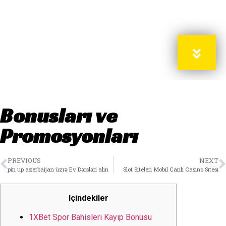
Bonusları ve
Promosyonları
PREVIOUS
NEXT
pin up azerbaijan üzrə Ev Dərsləri alın
Slot Siteleri Mobıl Canlı Casıno Sıtesı
Içindekiler
1XBet Spor Bahisleri Kayıp Bonusu