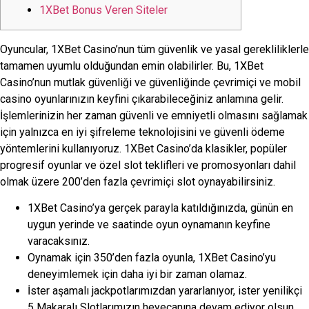
1XBet Bonus Veren Siteler
Oyuncular, 1XBet Casino’nun tüm güvenlik ve yasal gerekliliklerle
tamamen uyumlu olduğundan emin olabilirler. Bu, 1XBet
Casino’nun mutlak güvenliği ve güvenliğinde çevrimiçi ve mobil
casino oyunlarınızın keyfini çıkarabileceğiniz anlamına gelir.
İşlemlerinizin her zaman güvenli ve emniyetli olmasını sağlamak
için yalnızca en iyi şifreleme teknolojisini ve güvenli ödeme
yöntemlerini kullanıyoruz. 1XBet Casino’da klasikler, popüler
progresif oyunlar ve özel slot teklifleri ve promosyonları dahil
olmak üzere 200’den fazla çevrimiçi slot oynayabilirsiniz.
1XBet Casino’ya gerçek parayla katıldığınızda, günün en
uygun yerinde ve saatinde oyun oynamanın keyfine
varacaksınız.
Oynamak için 350’den fazla oyunla, 1XBet Casino’yu
deneyimlemek için daha iyi bir zaman olamaz.
İster aşamalı jackpotlarımızdan yararlanıyor, ister yenilikçi
5 Makaralı Slotlarımızın heyecanına devam ediyor olsun,