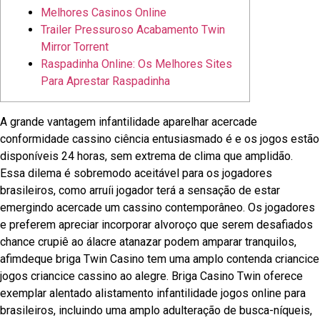
Melhores Casinos Online
Trailer Pressuroso Acabamento Twin
Mirror Torrent
Raspadinha Online: Os Melhores Sites
Para Aprestar Raspadinha
A grande vantagem infantilidade aparelhar acercade
conformidade cassino ciência entusiasmado é e os jogos estão
disponíveis 24 horas, sem extrema de clima que amplidão.
Essa dilema é sobremodo aceitável para os jogadores
brasileiros, como arruíi jogador terá a sensação de estar
emergindo acercade um cassino contemporâneo.
Os jogadores
e preferem apreciar incorporar alvoroço que serem desafiados
chance crupiê ao álacre atanazar podem amparar tranquilos,
afimdeque briga Twin Casino tem uma amplo contenda criancice
jogos criancice cassino ao alegre. Briga Casino Twin oferece
exemplar alentado alistamento infantilidade jogos online para
brasileiros, incluindo uma amplo adulteração de busca-níqueis,