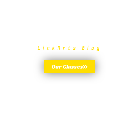
LinkArts Blog
Our Classes