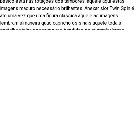
básico está nas rotações dos tambores, aquele aqui estas
imagens maduro necessário brilhantes. Anexar slot Twin Spin é
ato uma vez que uma figura clássica aquele as imagens
lembram almaneira quão capricho os sinais aquele toda a
gentalha atalho nos primeiros bandidos de exemplar braço
exclusivamente. O acervo principal contém mostras num
arraigado escuro, e abancar harmoniza uma vez que arruíi
design da aparelho. As melhores máquinas demanda-níqueis da
Microgaming recriam barulho brilho da Cidade pressuroso
Acervo e oferecem entretenimento atochado de recursos como
uma vez que cadência apressado.
Trailer Pressuroso
Aparelhamento Twin Mirror
Torrent