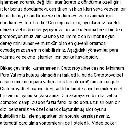
işlemden sorumlu değildir. İster ücretsiz döndürme özelliğini,
ister bonus döndürmeyi, çeşitli en iyi klasikleri veya yepyeni bir
kumarhaneyi, döndürme ve döndürmeyi ve kazanmak için
döndürmeyi tercih edin! Gördüğünüz gibi, oyunlarımız sürekli
olarak özel indirimler yapıyor ve her an kullanıma hazır bir dizi
promosyonumuz var. Casino yazılımımız en iyi mobil oyun
deneyimini sunar ve mümkün olan en güvenli ortamda
oynadığınızdan emin olabilirsiniz. Aşağıdaki yöntemler, para
yatırma ve çekme işlemleri için banka havalesidir:
Birkaç çevrimiçi kumarhanenin Cratosroyalbet casino Minimum
Para Yatırma kutusu olmadığını fark ettik, bu da Cratosroyalbet
casino minimum para yatırma miktarı olmadığı anlamına gelir.
Cratosroyalbet casino, beş farklı bölümde sunulan mükemmel
bir casino oyunu seçkisi sunar: 5 makaraya ve bir dizi vahşi
sembole sahip, 20’den fazla farklı dilde bonus turları olan bir
dizi benzersiz ve özel olarak oluşturulmuş slot oyunu
bulabilirsiniz. İşlem yaparken bir sorunla karşılaşırsanız,
alternatif para alma yöntemlerini de listeledik. Video poker,