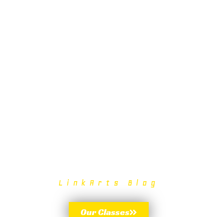
LinkArts Blog
Our Classes