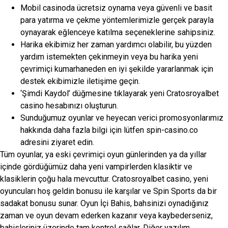
Mobil casinoda ücretsiz oynama veya güvenli ve basit
para yatırma ve çekme yöntemlerimizle gerçek parayla
oynayarak eğlenceye katılma seçeneklerine sahipsiniz.
Harika ekibimiz her zaman yardımcı olabilir, bu yüzden
yardım istemekten çekinmeyin veya bu harika yeni
çevrimiçi kumarhaneden en iyi şekilde yararlanmak için
destek ekibimizle iletişime geçin.
‘Şimdi Kaydol’ düğmesine tıklayarak yeni Cratosroyalbet
casino hesabınızı oluşturun.
Sunduğumuz oyunlar ve heyecan verici promosyonlarımız
hakkında daha fazla bilgi için lütfen spin-casino.co
adresini ziyaret edin.
Tüm oyunlar, ya eski çevrimiçi oyun günlerinden ya da yıllar
içinde gördüğümüz daha yeni vampirlerden klasiktir ve
klasiklerin çoğu hala mevcuttur. Cratosroyalbet casino, yeni
oyuncuları hoş geldin bonusu ile karşılar ve Spin Sports da bir
sadakat bonusu sunar. Oyun İçi Bahis, bahsinizi oynadığınız
zaman ve oyun devam ederken kazanır veya kaybederseniz,
bahisleriniz üzerinde tam kontrol sağlar. Diğer yazılım