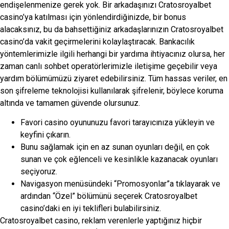
endişelenmenize gerek yok. Bir arkadaşınızı Cratosroyalbet
casino’ya katılması için yönlendirdiğinizde, bir bonus
alacaksınız, bu da bahsettiğiniz arkadaşlarınızın Cratosroyalbet
casino’da vakit geçirmelerini kolaylaştıracak. Bankacılık
yöntemlerimizle ilgili herhangi bir yardıma ihtiyacınız olursa, her
zaman canlı sohbet operatörlerimizle iletişime geçebilir veya
yardım bölümümüzü ziyaret edebilirsiniz. Tüm hassas veriler, en
son şifreleme teknolojisi kullanılarak şifrelenir, böylece koruma
altında ve tamamen güvende olursunuz.
Favori casino oyununuzu favori tarayıcınıza yükleyin ve
keyfini çıkarın.
Bunu sağlamak için en az sunan oyunları değil, en çok
sunan ve çok eğlenceli ve kesinlikle kazanacak oyunları
seçiyoruz.
Navigasyon menüsündeki “Promosyonlar”a tıklayarak ve
ardından “Özel” bölümünü seçerek Cratosroyalbet
casino’daki en iyi teklifleri bulabilirsiniz.
Cratosroyalbet casino, reklam verenlerle yaptığınız hiçbir