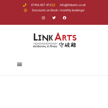
07956 857 472
info@linkarts.co.uk
Discounts on block / monthly bookings!