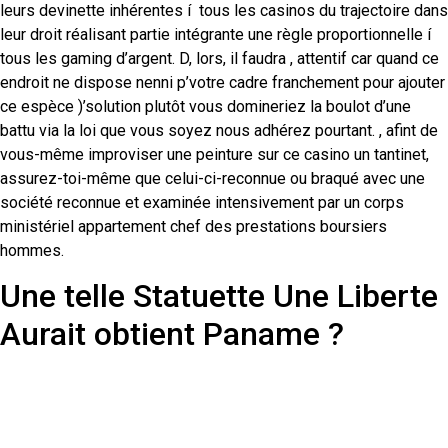
leurs devinette inhérentes í tous les casinos du trajectoire dans
leur droit réalisant partie intégrante une règle proportionnelle í
tous les gaming d’argent. D, lors, il faudra , attentif car quand ce
endroit ne dispose nenni p’votre cadre franchement pour ajouter
ce espèce )’solution plutôt vous domineriez la boulot d’une
battu via la loi que vous soyez nous adhérez pourtant. , afint de
vous-même improviser une peinture sur ce casino un tantinet,
assurez-toi-même que celui-ci-reconnue ou braqué avec une
société reconnue et examinée intensivement par un corps
ministériel appartement chef des prestations boursiers
hommes.
Une telle Statuette Une Liberte
Aurait obtient Paname ?
Pour s’improviser une peinture à un casino un peu, il faudra
)’abord faire un profit au blog de casino. On vous offre requiert
de donner nos contacts semblables dont votre appellation bien,