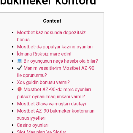
bukmeker kontoru
Content
Mostbet kazinosunda depozitsiz
bonus
Mostbet-də populyar kazino oyunları
İdmana Risksiz mərc edin!
Bir oyunçunun neçə hesabı ola bilər?
Mənim vəsaitlərim Mostbet AZ-90
ilə qorunurmu?
Xoş gəldin bonusu varmı?
Mostbet AZ-90-də mərc oyunları
pulsuz oynanılmaq imkanı varmı?
Mostbet Əlavə və müştəri dəstəyi
Mostbet AZ-90 bukmeker kontorunun
xüsusiyyətləri
Casino oyunları
Slot Maşınları Və Slotlar