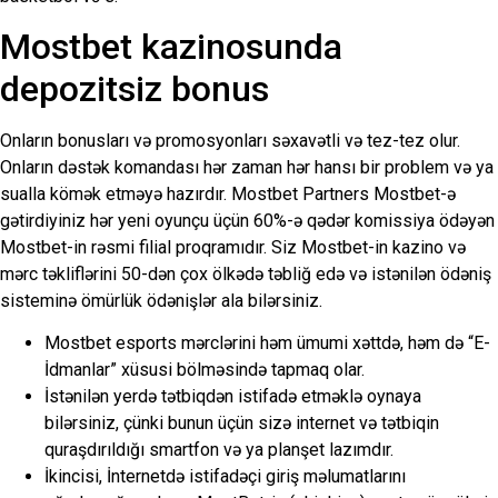
Mostbet kazinosunda
depozitsiz bonus
Onların bonusları və promosyonları səxavətli və tez-tez olur.
Onların dəstək komandası hər zaman hər hansı bir problem və ya
sualla kömək etməyə hazırdır. Mostbet Partners Mostbet-ə
gətirdiyiniz hər yeni oyunçu üçün 60%-ə qədər komissiya ödəyən
Mostbet-in rəsmi filial proqramıdır. Siz Mostbet-in kazino və
mərc təkliflərini 50-dən çox ölkədə təbliğ edə və istənilən ödəniş
sisteminə ömürlük ödənişlər ala bilərsiniz.
Mostbet esports mərclərini həm ümumi xəttdə, həm də “E-
İdmanlar” xüsusi bölməsində tapmaq olar.
İstənilən yerdə tətbiqdən istifadə etməklə oynaya
bilərsiniz, çünki bunun üçün sizə internet və tətbiqin
quraşdırıldığı smartfon və ya planşet lazımdır.
İkincisi, İnternetdə istifadəçi giriş məlumatlarını