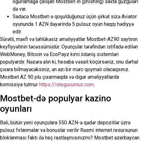
oğurlamağa çalışan MostBet-in (phishing) saxta güzgüləri
də var.
Sadəcə Mostbet-ə qoşulduğunuz üçün şirkət sizə Aviator
oyununda 1 AZN dəyərində 5 pulsuz oyun haqqı hədiyyə
edir.
Sürətli, məxfi və təhlükəsiz əməliyyatlar Mostbet-AZ90 saytının
keyfiyyətinin təcəssümüdür. Oyunçular tərəfindən istifadə edilən
WebMoney, Bitcoin və EcoPayz kimi ödəniş sistemləri
populyardır. Nəzərə alın ki, hesaba vəsait köçürsəniz, onu dərhal
çıxara bilməyəcəksiniz, ən azı bir mərc qoymalı olacaqsınız.
Mostbet AZ 90 plu çıxarmaqda və digər əməliyyatlarda
komissiya tutmur
https://istegucumuz.com
.
Mostbet-də populyar kazino
oyunları
Bəli, bütün yeni oyunçulara 550 AZN-ə qədər depozitlər üzrə
pulsuz fırlanmalar və bonuslar verilir Rəsmi internet resursunun
bloklanması faktı ilə heç rastlaşmısınızmı? Mostbet azerbaycan