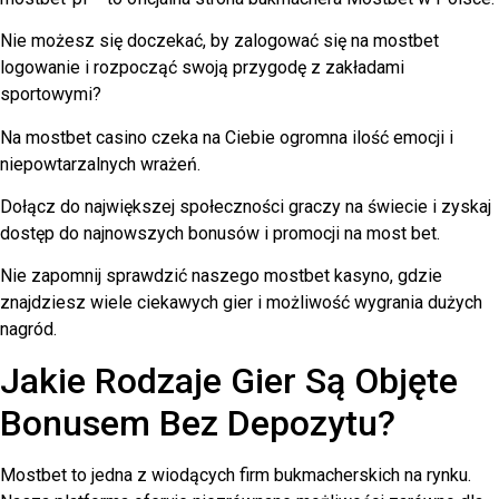
Nie możesz się doczekać, by zalogować się na mostbet
logowanie i rozpocząć swoją przygodę z zakładami
sportowymi?
Na mostbet casino czeka na Ciebie ogromna ilość emocji i
niepowtarzalnych wrażeń.
Dołącz do największej społeczności graczy na świecie i zyskaj
dostęp do najnowszych bonusów i promocji na most bet.
Nie zapomnij sprawdzić naszego mostbet kasyno, gdzie
znajdziesz wiele ciekawych gier i możliwość wygrania dużych
nagród.
Jakie Rodzaje Gier Są Objęte
Bonusem Bez Depozytu?
Mostbet to jedna z wiodących firm bukmacherskich na rynku.