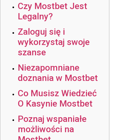
Czy Mostbet Jest
Legalny?
Zaloguj się i
wykorzystaj swoje
szanse
Niezapomniane
doznania w Mostbet
Co Musisz Wiedzieć
O Kasynie Mostbet
Poznaj wspaniałe
możliwości na
Mostbet