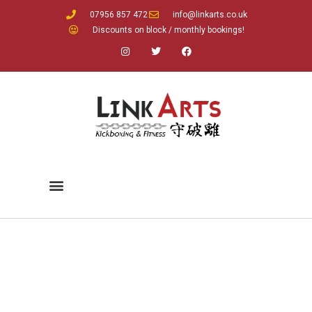
07956 857 472
info@linkarts.co.uk
Discounts on block / monthly bookings!