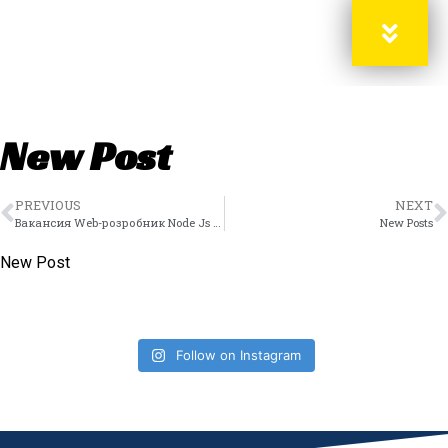
New Post
PREVIOUS
NEXT
Вакансия Web-розробник Node Js + Next Js В Deltaplata Зарплата 40000-50000uah, Удаленная Работа, Полная Занятость Freelancehunt В Украине
New Posts
New Post
Follow on Instagram