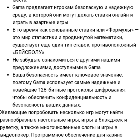
Gama предлагает игрокам безопасную и надежную
среду, в которой они могут делать ставки онлайн и
играть в азартные игры.
В то время как основанные ставки или «Формулы» —
это мир статистики и продвинутой математики,
существует еще один тип ставок, противоположный
«БЕЙСБОЛУ».
Не забудьте ознакомиться с другими нашими
предложениями, доступными в Gama.
Ваша безопасность имеет ключевое значение,
поэтому Gama использует самые надежные и
новейшие 128-битные протоколы шифрования,
чтобы обеспечить конфиденциальность и
безопасность ваших данных.
Желающие попробовать несколько игр могут найти
разнообразные настольные игры, игры в блэкджек и
рулетку, а также многочисленные слоты и игры в
видеопокер. Программное обеспечение для казино