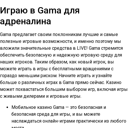
Играю в Gama для
адреналина
Gama предлагает своим поклонникам лучшие и самые
полезные игровые возможности, и именно поэтому мы
вложили значительные средства в LIVE! Gama стремится
обеспечить безопасную и надежную игровую среду для
наших игроков. Таким образом, как новый игрок, вы
можете играть в игры с бесплатными вращениями с
гораздо меньшим риском. Начните играть и узнайте
больше о различных играх в Gama прямо сейчас. Казино
может похвастаться большим выбором игр, включая игры
с живыми дилерами и игровые игры.
Мобильное казино Gama — это безопасная и
безопасная среда для игры, и вы можете
наслаждаться онлайн-играми практически из любого
места.