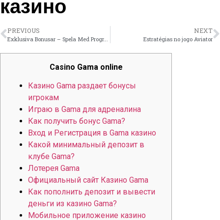
казино
PREVIOUS
NEXT
Exklusiva Bonusar – Spela Med Progressiva Jackpottspel
Estratégias no jogo Aviator
Casino Gama online
Казино Gama раздает бонусы
игрокам
Играю в Gama для адреналина
Как получить бонус Gama?
Вход и Регистрация в Gama казино
Какой минимальный депозит в
клубе Gama?
Лотерея Gama
Официальный сайт Казино Gama
Как пополнить депозит и вывести
деньги из казино Gama?
Мобильное приложение казино