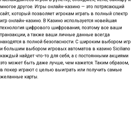
многое другое. Игры онлайн-казино — это потрясающий
сайт, который позволяет игрокам играть в полный спектр
игр онлайн-казино. В Казино используется новейшая
технология цифрового шифрования, поэтому все ваши
транзакции, а также ваши личные данные всегда
находятся в полной безопасности. С широким выбором игр
и большим выбором игровых автоматов в казино Siciliano
каждый найдет что-то для себя, а с постоянными акциями
это может быть даже лучше, чем кажется. Таким образом,
в покер играют с целью выиграть или получить самые
желанные карты.
Прежде чем внести депозит и начать играть на
реальные деньги, стоит подумать, сможете ли вы
пользоваться всеми преимуществами и
преимуществами своего счета с канадскими
игроками.
После того, как вы загрузите нужные игры, вы
сможете начать играть уже через секунду после