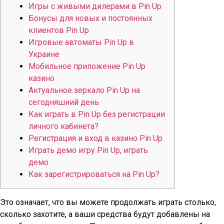
Игры с живыми дилерами в Pin Up
Бонусы для новых и постоянных
клиентов Pin Up
Игровые автоматы Pin Up в
Украине
Мобильное приложение Pin Up
казино
Актуальное зеркало Pin Up на
сегодняшний день
Как играть в Pin Up без регистрации
личного кабинета?
Регистрация и вход в казино Pin Up
Играть демо игру Pin Up, играть
демо
Как зарегистрироваться на Pin Up?
Это означает, что вы можете продолжать играть столько,
сколько захотите, а ваши средства будут добавлены на