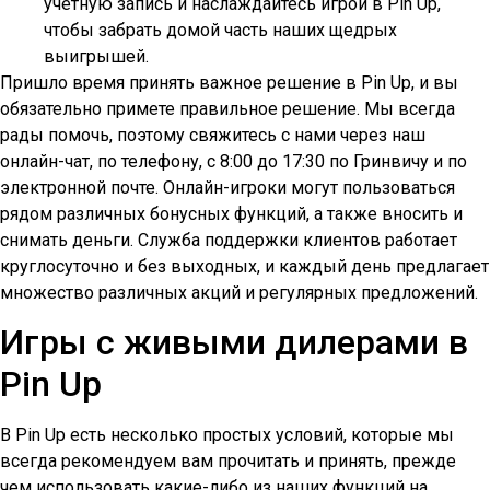
учетную запись и наслаждайтесь игрой в Pin Up,
чтобы забрать домой часть наших щедрых
выигрышей.
Пришло время принять важное решение в Pin Up, и вы
обязательно примете правильное решение. Мы всегда
рады помочь, поэтому свяжитесь с нами через наш
онлайн-чат, по телефону, с 8:00 до 17:30 по Гринвичу и по
электронной почте. Онлайн-игроки могут пользоваться
рядом различных бонусных функций, а также вносить и
снимать деньги. Служба поддержки клиентов работает
круглосуточно и без выходных, и каждый день предлагает
множество различных акций и регулярных предложений.
Игры с живыми дилерами в
Pin Up
В Pin Up есть несколько простых условий, которые мы
всегда рекомендуем вам прочитать и принять, прежде
чем использовать какие-либо из наших функций на