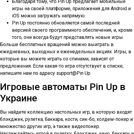
Благодаря тому, что Pin Up предлагает мобильные
игры на своей платформе, приложения для Android и
iOS можно загружать напрямую.
Pin Up постоянно обновляется самой последней
версией своего программного обеспечения, и, кроме
того, они всегда будут представлять новые игры.
Больше бесплатных вращений можно выиграть в
ежедневных, выходных и еженедельных акциях. Игры, в
которые вы можете играть со спинами, зависят от
предложения. Если какая-то игра отсутствует в списке,
напишите нам по адресу support@Pin Up.
Игровые автоматы Pin Up в
Украине
Вы найдете коллекцию настольных игр, в которую входят
блэкджек, рулетка, баккара, кости, сик-бо, холдем-покер и
множество других игр, а также видеопокер.
Наслаждайтесь игрой в рулетку, блэкджек, кено, баккару и