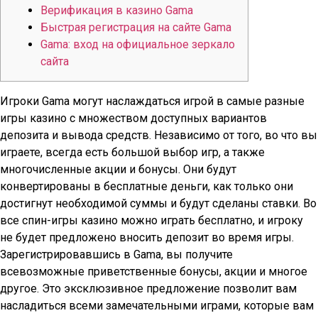
Верификация в казино Gama
Быстрая регистрация на сайте Gama
Gama: вход на официальное зеркало
сайта
Игроки Gama могут наслаждаться игрой в самые разные
игры казино с множеством доступных вариантов
депозита и вывода средств. Независимо от того, во что вы
играете, всегда есть большой выбор игр, а также
многочисленные акции и бонусы. Они будут
конвертированы в бесплатные деньги, как только они
достигнут необходимой суммы и будут сделаны ставки. Во
все спин-игры казино можно играть бесплатно, и игроку
не будет предложено вносить депозит во время игры.
Зарегистрировавшись в Gama, вы получите
всевозможные приветственные бонусы, акции и многое
другое. Это эксклюзивное предложение позволит вам
насладиться всеми замечательными играми, которые вам