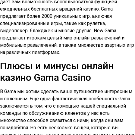
дает вам возможность воспользоваться функцией
ежедневных бесплатных вращений казино. Gama
предлагает более 2000 уникальных игр, включая
специализированные игры, такие как рулетка,
видеопокер, блэкджек и многие другие. New Gama
предлагает игрокам целый мир онлайн-развлечений и
мобильных развлечений, а также множество азартных игр
на различных платформах.
Плюсы и минусы онлайн
казино Gama Casino
В Gama мы хотим сделать ваше путешествие интересным
и полезным. Еще одна фантастическая особенность Gama
заключается в том, что с помощью нашей специальной
команды по обслуживанию клиентов у нас есть
множество способов связаться с ними, когда они вам
понадобятся. Но есть несколько вещей, которые вы
должны учитывать, когда дело доходит до игры в эту игру.