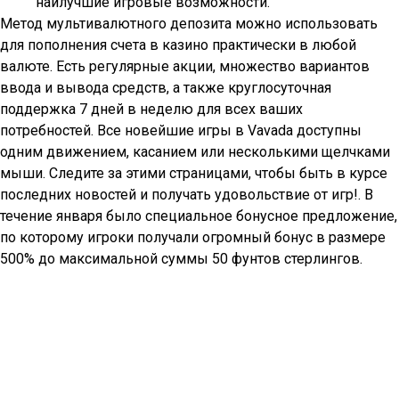
наилучшие игровые возможности.
Метод мультивалютного депозита можно использовать
для пополнения счета в казино практически в любой
валюте. Есть регулярные акции, множество вариантов
ввода и вывода средств, а также круглосуточная
поддержка 7 дней в неделю для всех ваших
потребностей. Все новейшие игры в Vavada доступны
одним движением, касанием или несколькими щелчками
мыши. Следите за этими страницами, чтобы быть в курсе
последних новостей и получать удовольствие от игр!. В
течение января было специальное бонусное предложение,
по которому игроки получали огромный бонус в размере
500% до максимальной суммы 50 фунтов стерлингов.
SlotOrDie Попробуйте покрутить барабаны и сыграть в
лучшие слоты в Казино Vavada.
Есть ли отличия у зеркала от
официального сайта Vavada