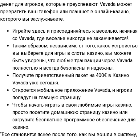
денег для игроков, которые преуспевают. Vavada может
превратить ваш телефон или планшет в онлайн-казино,
которого вы заслуживаете.
Играйте здесь и присоединяйтесь к веселью, начиная
со Vavada, где веселье никогда не заканчивается!.
Таким образом, независимо от того, какое устройство
вы выберете для игры в слоты казино, вы можете
быть уверены, что любые транзакции через Vavada
полностью и всегда безопасны и надежны.
Получите приветственный пакет на 400€ в Казино
Vavada уже сегодня.
Откроется мобильное приложение Vavada, и игроки
попадут на главную страницу.
Чтобы начать играть в свои любимые игры казино,
просто посетите домашнюю страницу казино или
загрузите бесплатное программное обеспечение для
казино.
“Все становится яснее после того, как вы вошли в систему,