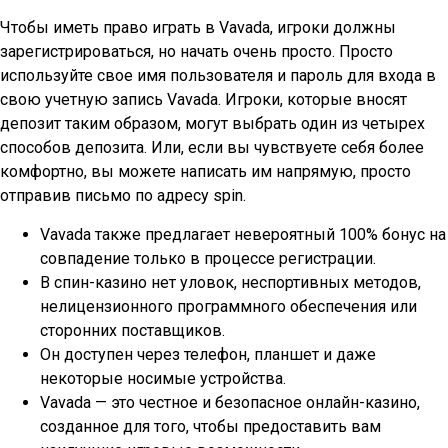
Чтобы иметь право играть в Vavada, игроки должны
зарегистрироваться, но начать очень просто. Просто
используйте свое имя пользователя и пароль для входа в
свою учетную запись Vavada. Игроки, которые вносят
депозит таким образом, могут выбрать один из четырех
способов депозита. Или, если вы чувствуете себя более
комфортно, вы можете написать им напрямую, просто
отправив письмо по адресу spin.
Vavada также предлагает невероятный 100% бонус на
совпадение только в процессе регистрации.
В спин-казино нет уловок, неспортивных методов,
нелицензионного программного обеспечения или
сторонних поставщиков.
Он доступен через телефон, планшет и даже
некоторые носимые устройства.
Vavada — это честное и безопасное онлайн-казино,
созданное для того, чтобы предоставить вам