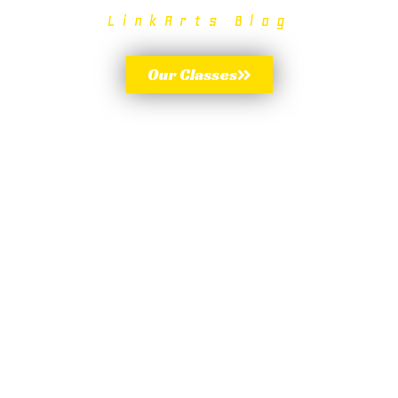
LinkArts Blog
Our Classes