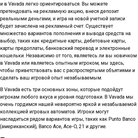
и в Vavada легко ориентироваться. Вы можете
претендовать на рекламную акцию, внеся депозит
реальными деньгами, и игра на новой учетной записи
будет зачислена на рекламный счет. Существует
множество вариантов пополнения и вывода средств на
выбор, таких как кредитные карты, дебетовые карты,
карты предоплаты, банковский перевод и электронные
кошельки. Независимо от того, являетесь ли вы новичком
в Vavada или являетесь опытным игроком, мы здесь,
чтобы приветствовать вас с распростертыми объятиями и
сделать ваш игровой опыт незабываемым.
В Vavada есть три основных зоны, которые подойдут
игрокам любого вкуса и уровня подготовки. В Vavada мы
очень гордимся нашей невероятно яркой и незабываемой
коллекцией игровых автоматов. Игроки могут
насладиться рядом вариантов игры, таких как Punto Banco
(американский), Banco Ace, Ace-O, 21 и другие.