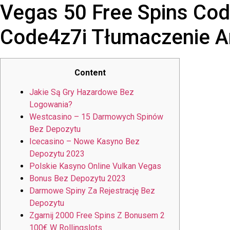
Vegas 50 Free Spins Cod
Code4z7i Tłumaczenie An
Content
Jakie Są Gry Hazardowe Bez
Logowania?
Westcasino – 15 Darmowych Spinów
Bez Depozytu
Icecasino – Nowe Kasyno Bez
Depozytu 2023
Polskie Kasyno Online Vulkan Vegas
Bonus Bez Depozytu 2023
Darmowe Spiny Za Rejestrację Bez
Depozytu
Zgarnij 2000 Free Spins Z Bonusem 2
100€ W Rollingslots