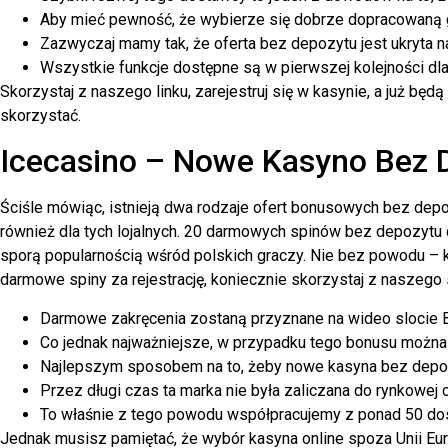
Aby mieć pewność, że wybierze się dobrze dopracowaną g
Zazwyczaj mamy tak, że oferta bez depozytu jest ukryta na 
Wszystkie funkcje dostępne są w pierwszej kolejności dla
Skorzystaj z naszego linku, zarejestruj się w kasynie, a już bę
skorzystać.
Icecasino – Nowe Kasyno Bez 
Ściśle mówiąc, istnieją dwa rodzaje ofert bonusowych bez depoz
również dla tych lojalnych. 20 darmowych spinów bez depozytu d
sporą popularnością wśród polskich graczy. Nie bez powodu – 
darmowe spiny za rejestrację, koniecznie skorzystaj z naszego 
Darmowe zakręcenia zostaną przyznane na wideo slocie B
Co jednak najważniejsze, w przypadku tego bonusu można 
Najlepszym sposobem na to, żeby nowe kasyna bez depozy
Przez długi czas ta marka nie była zaliczana do rynkowej 
To właśnie z tego powodu współpracujemy z ponad 50 dos
Jednak musisz pamiętać, że wybór kasyna online spoza Unii Eur