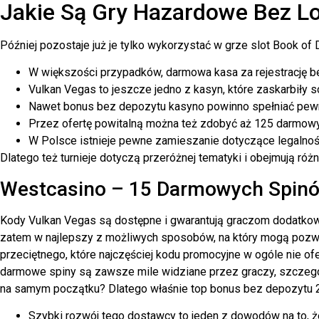
Jakie Są Gry Hazardowe Bez L
Później pozostaje już je tylko wykorzystać w grze slot Book o
W większości przypadków, darmowa kasa za rejestrację be
Vulkan Vegas to jeszcze jedno z kasyn, które zaskarbiły s
Nawet bonus bez depozytu kasyno powinno spełniać pew
Przez ofertę powitalną można też zdobyć aż 125 darmowyc
W Polsce istnieje pewne zamieszanie dotyczące legalno
Dlatego też turnieje dotyczą przeróżnej tematyki i obejmują różn
Westcasino – 15 Darmowych Spinó
Kody Vulkan Vegas są dostępne i gwarantują graczom dodatkow
zatem w najlepszy z możliwych sposobów, na który mogą pozwol
przeciętnego, które najczęściej kodu promocyjne w ogóle nie ofe
darmowe spiny są zawsze mile widziane przez graczy, szczegól
na samym początku? Dlatego właśnie top bonus bez depozytu 20
Szybki rozwój tego dostawcy to jeden z dowodów na to, że