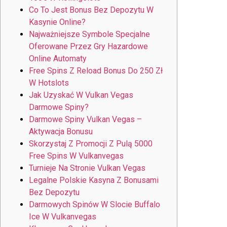
Co To Jest Bonus Bez Depozytu W
Kasynie Online?
Najważniejsze Symbole Specjalne
Oferowane Przez Gry Hazardowe
Online Automaty
Free Spins Z Reload Bonus Do 250 Zł
W Hotslots
Jak Uzyskać W Vulkan Vegas
Darmowe Spiny?
Darmowe Spiny Vulkan Vegas –
Aktywacja Bonusu
Skorzystaj Z Promocji Z Pulą 5000
Free Spins W Vulkanvegas
Turnieje Na Stronie Vulkan Vegas
Legalne Polskie Kasyna Z Bonusami
Bez Depozytu
Darmowych Spinów W Slocie Buffalo
Ice W Vulkanvegas