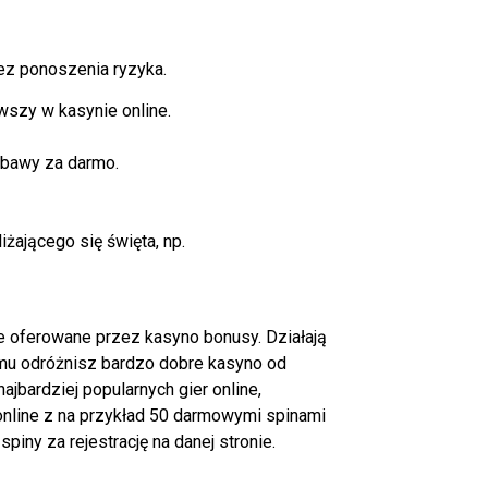
bez ponoszenia ryzyka.
wszy w kasynie online.
abawy za darmo.
iżającego się święta, np.
 oferowane przez kasyno bonusy. Działają
emu odróżnisz bardzo dobre kasyno od
ajbardziej popularnych gier online,
online z na przykład 50 darmowymi spinami
ny za rejestrację na danej stronie.