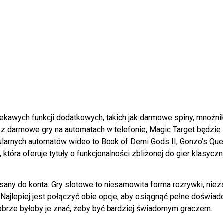
ekawych funkcji dodatkowych, takich jak darmowe spiny, mnożnik
isz darmowe gry na automatach w telefonie, Magic Target będzi
arnych automatów wideo to Book of Demi Gods II, Gonzo’s Quest
która oferuje tytuły o funkcjonalności zbliżonej do gier klasycz
any do konta. Gry slotowe to niesamowita forma rozrywki, nieza
ajlepiej jest połączyć obie opcje, aby osiągnąć pełne doświadc
dobrze byłoby je znać, żeby być bardziej świadomym graczem.